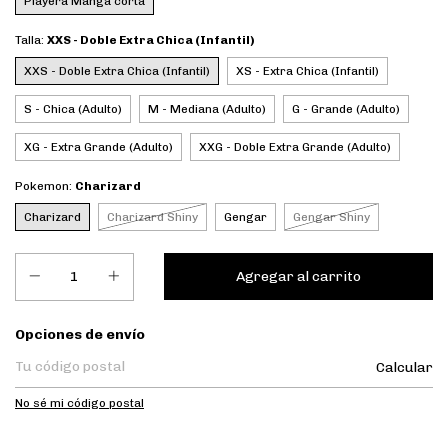
Playera Manga corta
Talla:
XXS - Doble Extra Chica (Infantil)
XXS - Doble Extra Chica (Infantil)
XS - Extra Chica (Infantil)
S - Chica (Adulto)
M - Mediana (Adulto)
G - Grande (Adulto)
XG - Extra Grande (Adulto)
XXG - Doble Extra Grande (Adulto)
Pokemon:
Charizard
Charizard
Charizard Shiny
Gengar
Gengar Shiny
Entregas para el CP:
Opciones de envío
Calcular
No sé mi código postal