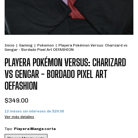
Inicio
|
Gaming
|
Pokemon
|
Playera Pokémon Versus: Charizard vs
Gengar - Bordado Pixel Art OEFASHION
PLAYERA POKÉMON VERSUS: CHARIZARD
VS GENGAR - BORDADO PIXEL ART
OEFASHION
$349.00
12
meses sin intereses de
$29.08
Ver más detalles
Tipo:
Playera Manga corta