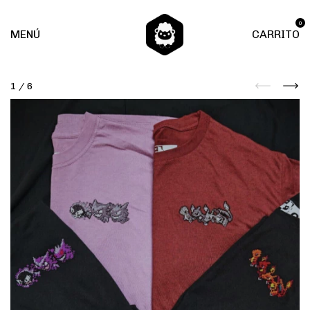
0
MENÚ
CARRITO
1
/
6